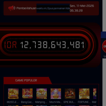
Sen, 11-Mei-2026
Pemberitahuan
-2026 23.59.59. Selama waktu ini, Opus permainan tidak akan tersedia. Kami memohon maaf at
06.38.28
IDR
12,738,643,481
L
GAME POPULER
MUSCLE FORTUNE CAT
Bang Gacor 1000
Mahjong Legend
Mochi Mania 1000
EPIC BULLETS & BOUNTY
FORTUNE GARUDA 500
Mahjong Magic