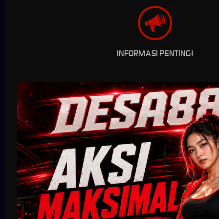
Platform Penyedia Layanan
Slots
INFORMASI PENTING!