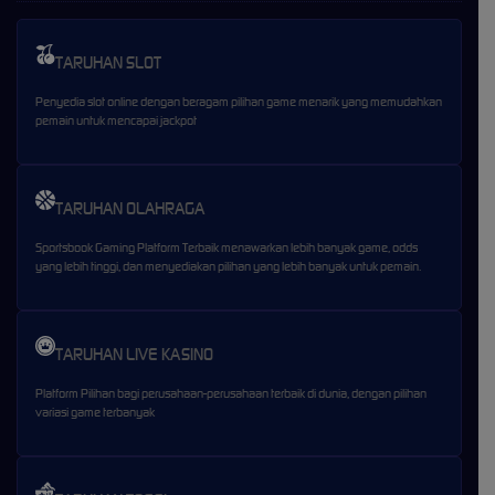
TARUHAN SLOT
Penyedia slot online dengan beragam pilihan game menarik yang memudahkan
pemain untuk mencapai jackpot
TARUHAN OLAHRAGA
Sportsbook Gaming Platform Terbaik menawarkan lebih banyak game, odds
yang lebih tinggi, dan menyediakan pilihan yang lebih banyak untuk pemain.
TARUHAN LIVE KASINO
Platform Pilihan bagi perusahaan-perusahaan terbaik di dunia, dengan pilihan
variasi game terbanyak