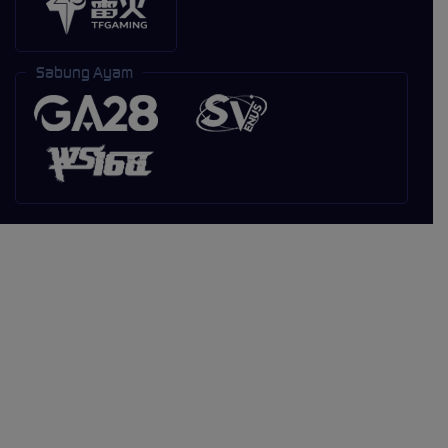
Sabung Ayam