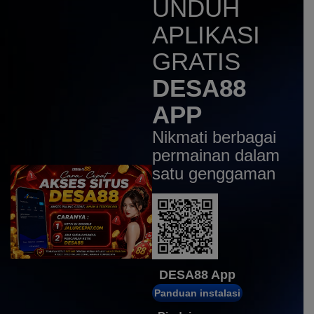
UNDUH
edeh****l
IDR
2,532,000.00
APLIKASI
Gates of Olympus 1000
GRATIS
di****7
IDR
2,262,700.00
DESA88
Gates of Olympus Super
Scatter
APP
kim****3
Nikmati berbagai
IDR
2,187,500.00
Sweet Bonanza 2500
permainan dalam
satu genggaman
kim****3
IDR
2,133,500.00
Sweet Bonanza 2500
asam****s
IDR
2,117,500.00
Gates of Olympus Super
Scatter
DESA88 App
asam****s
Panduan instalasi
IDR
2,068,500.00
Gates of Olympus Super