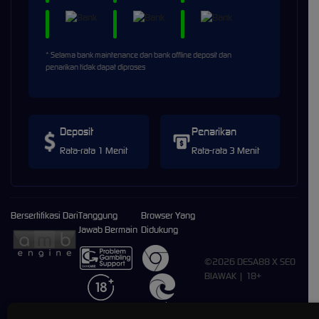
* Selama bank maintenance dan bank offline deposit dan
penarikan tidak dapat diproses
Deposit
Penarikan
Rata-rata 1 Menit
Rata-rata 3 Menit
Bersertifikasi Dari
Tanggung
Browser Yang
Jawab Bermain
Didukung
©2026 DESA88 X SEO
BIAWAK | 18+